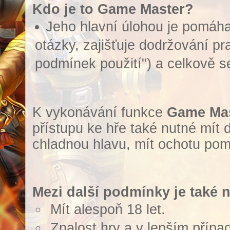
Kdo je to Game Master?
Jeho hlavní úlohou je pomáha
otázky, zajišťuje dodržování p
podmínek použití") a celkově se
K vykonávání funkce
Game Mas
přístupu ke hře také nutné mít 
chladnou hlavu, mít ochotu pom
Mezi další podmínky je také n
Mít alespoň 18 let.
Znalost hry a v lepším případ