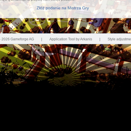
Złóż podanie na Mistrza Gry
- 2026 Gameforge AG
|
Application Tool by Arkanis
|
Style adjustme