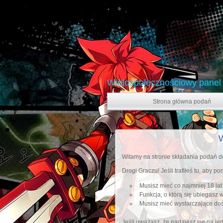
Wielospołecznościowy panel
Strona główna podań
W
Witamy na stronie składania podań d
Drogi Graczu! Jeśli trafiłeś tu, aby
Musisz mieć co najmniej 18 lat 
Funkcja, o którą się ubiegas
Musisz mieć wystarczające doś
Jeśli uważasz, że nadajesz się na jedn