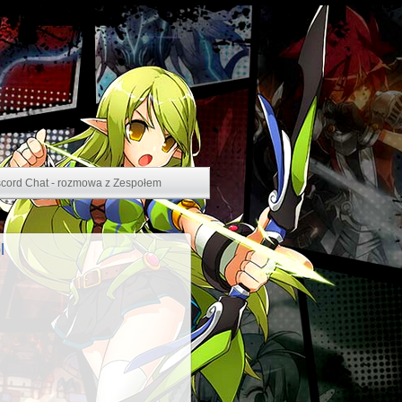
scord Chat - rozmowa z Zespołem
l