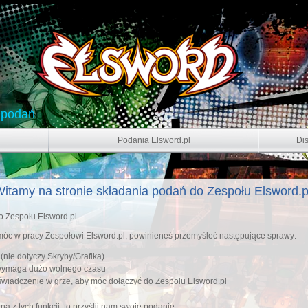
 podań
Podania Elsword.pl
Di
itamy na stronie składania podań do Zespołu Elsword.p
o Zespołu Elsword.pl
 pomóc w pracy Zespołowi Elsword.pl, powinieneś przemyśleć następujące sprawy:
(nie dotyczy Skryby/Grafika)
z wymaga dużo wolnego czasu
wiadczenie w grze, aby móc dołączyć do Zespołu Elsword.pl
ą z tych funkcji, to przyślij nam swoje podanie.